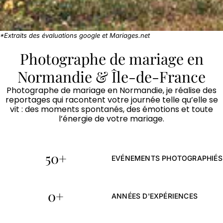
*Extraits des évaluations google et Mariages.net
"Photos à la fois élégantes &
Photographe de mariage en
naturelles*"
Normandie & Île-de-France
Photographe de mariage en Normandie, je réalise des
Voir mon approche du mariage
reportages qui racontent votre journée telle qu’elle se
vit : des moments spontanés, des émotions et toute
l’énergie de votre mariage.
50
+
EVÉNEMENTS PHOTOGRAPHIÉS
0
+
ANNÉES D'EXPÉRIENCES