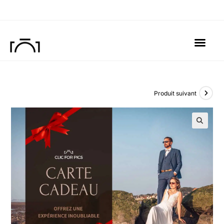
Photographe Ma
Séances Phot
Produit suivant
🔍