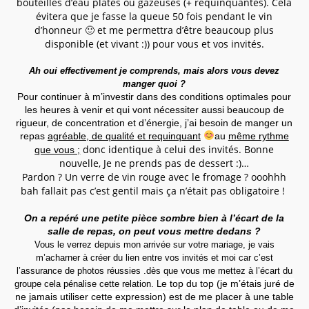
bouteilles d’eau plates ou gazeuses (+ requinquantes). Cela
évitera que je fasse la queue 50 fois pendant le vin
d’honneur 🙂 et me permettra d’être beaucoup plus
disponible (et vivant :)) pour vous et vos invités.
Ah oui effectivement je comprends, mais alors vous devez
manger quoi ?
Pour continuer à m’investir dans des conditions optimales pour
les heures à venir et qui vont nécessiter aussi beaucoup de
rigueur, de concentration et d’énergie, j’ai besoin de manger un
repas
agréable, de qualité et requinquant
au
même rythme
donc identique à celui des invités. Bonne
que vous ;
nouvelle, Je ne prends pas de dessert :)…
Pardon ? Un verre de vin rouge avec le fromage ? ooohhh
bah fallait pas c’est gentil mais ça n’était pas obligatoire !
On a repéré une petite pièce sombre bien à l’écart de la
salle de repas, on peut vous mettre dedans ?
Vous le verrez depuis mon arrivée sur votre mariage, je vais
m’acharner à créer du lien entre vos invités et moi car c’est
l’assurance de photos réussies .dès que vous me mettez à l’écart du
e top du top (je m’étais juré de
groupe cela pénalise cette relation. L
ne jamais utiliser cette expression)
est de me placer à une table